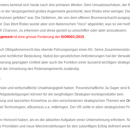
mens bemisst sich heute nach drei primären Werten: Dem Umsatzwachstum, der Re
 in der Vergangenheit großes Augenmerk geschenkt, dem Risiko eher weniger. Di
Brunnen gefallen" war. Die Gefahren, die von dem offenen Brunnenschacht ausgeg
t. Das Wort Risiko wurde aber vom Italienischen "risco" abgeleitet, was so viel heiß
ch Chancen, zu erkennen und diese gezielt zu umschiffen oder aber anzusteuern.
agement
ist eine grosse Forderung der
ISO9001:2015
.
nach Obligationenrecht das oberste Führungsorgan einer AG. Seine Zusammensetzu
er und rechtlicher Bedeutung. Nebst den gesetzlichen Anforderungen hat der Verwal
ierung geprägten Umfeld aber auch die Funktion einer äusserst wichtigen strateg
t für die Umsetzung des Riskmamgements zuständig.
r,
iale und wirtschaftliche Unabhängigkeit haben. Freundschaftliche Ja-Sager sind fü
rfolgsbeteiligungen können für die langfristigen Strategien kontraproduktiv sein.
hrung und spezielles KnowHow zu den verschiedenen strategischen Themen wie
Or
net-Technologien, eBusiness u.a. mitbringen. Der VR sollte in allen strategischen
.
ren Horizont haben, als es die aktuellen Aufgaben einer Unternehmung erfordern. 
ige Prioritäten und neue Weichenstellungen für den zukünftigen Erfolg definiert werd