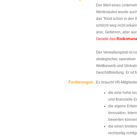
Der Wert eines Unterneh
Wertesäulen wurde auch
das "Kind schon in den 
schlicht weg nicht erkann
also, Gefahren, aber au
Gerade das
Risikoman
Der Verwaltungsrat ist 
strategischer, operativ
Wettbewerb und Globalis
Geschäftsleitung. Er is
Forderungen
Es braucht VR-Mitgliede
die eine hohe soz
und finanzielle E
die eigene Erfa
Innovation, Inter
bewerten können
die einen breite
rechtzeitig richt