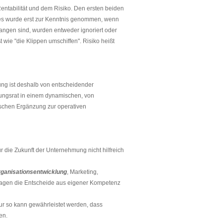
ntabilität und dem Risiko. Den ersten beiden
es wurde erst zur Kenntnis genommen, wenn
angen sind, wurden entweder ignoriert oder
t wie "die Klippen umschiffen". Risiko heißt
ng ist deshalb von entscheidender
tungsrat in einem dynamischen, von
ischen Ergänzung zur operativen
r die Zukunft der Unternehmung nicht hilfreich
ganisationsentwicklung
, Marketing,
 Fragen die Entscheide aus eigener Kompetenz
Nur so kann gewährleistet werden, dass
en.